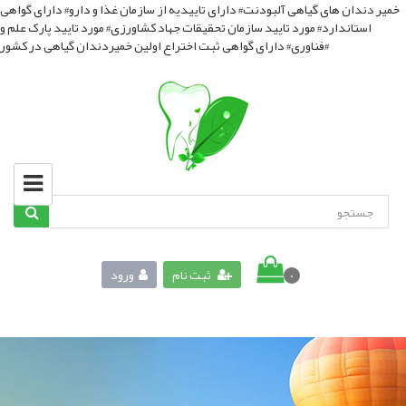
خمیر دندان های گیاهی آلبودنت# دارای تاییدیه از سازمان غذا و دارو# دارای گواهی
استاندارد# مورد تایید سازمان تحقیقات جهاد کشاورزی# مورد تایید پارک علم و
فناوری# دارای گواهی ثبت اختراع اولین خمیردندان گیاهی در کشور#
ثبت نام
ورود
0