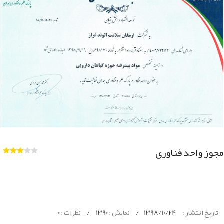
مجوز واحد فناوری
تاریخ انتشار :
1398/10/24
/
نمایش :
1390
/
نظرات :
0