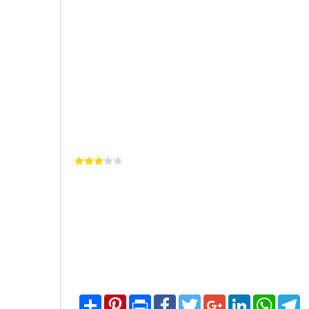
Share
Pinterest
Print
Facebook
Twitter
Google+
LinkedIn
WhatsA
T