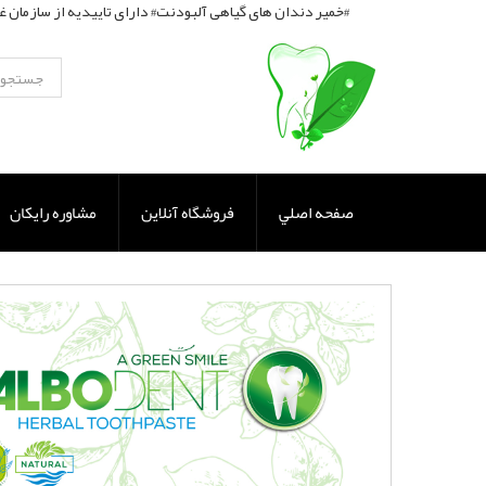
خمیر دندان های گیاهی آلبودنت# دارای تاییدیه از سازمان غذا و دارو# دارای گواهی استاندارد# مورد تایید سازمان تحقیقات جهاد کشاورزی# مورد تایید پارک علم و فناوری# دارای گواهی ثبت اختراع اولین خمیردندان گیاهی در کشور#
صفحه اصلي
فروشگاه آنلاین
مشاوره رایکان