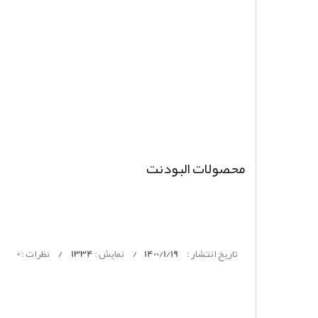
محصولات البودنت
تاریخ انتشار :
1400/1/19
/
نمایش :
1334
/
نظرات :
0