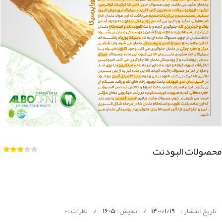
محصولات البودنت
تاریخ انتشار :
1400/1/19
/
نمایش :
1605
/
نظرات :
0