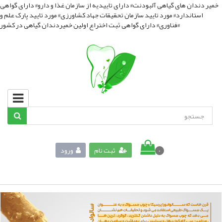
خمیر دندان های گیاهی آلبودنت# دارای تاییدیه از سازمان غذا و دارو# دارای گواهی
استاندارد# مورد تایید سازمان تحقیقات جهاد کشاورزی# مورد تایید پارک علم و
فناوری# دارای گواهی ثبت اختراع اولین خمیردندان گیاهی در کشور#
ثبت نام
ورود
0